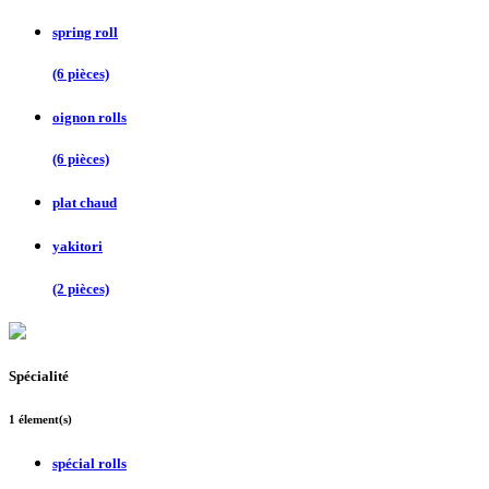
spring roll
(6 pièces)
oignon rolls
(6 pièces)
plat chaud
yakitori
(2 pièces)
Spécialité
1 élement(s)
spécial rolls