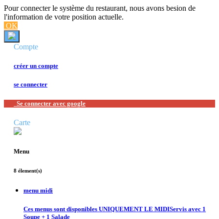
Pour connecter le système du restaurant, nous avons besion de
l'information de votre position actuelle.
OK
Compte
créer un compte
se connecter
Se connecter avec google
Carte
Menu
8 élement(s)
menu midi
Ces menus sont disponibles UNIQUEMENT LE MIDIServis avec 1
Soupe + 1 Salade