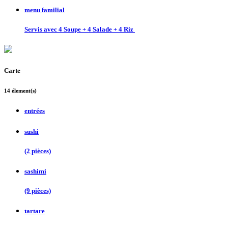
menu familial
Servis avec 4 Soupe + 4 Salade + 4 Riz
Carte
14 élement(s)
entrées
sushi
(2 pièces)
sashimi
(9 pièces)
tartare