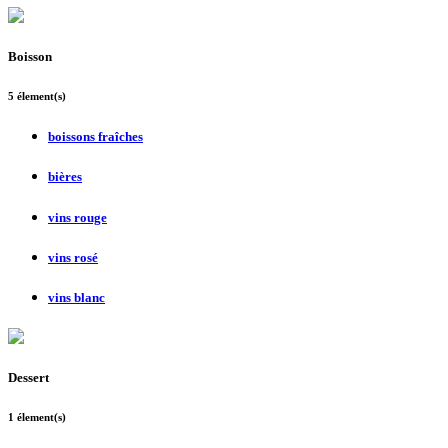
Boisson
5 élement(s)
boissons fraîches
bières
vins rouge
vins rosé
vins blanc
Dessert
1 élement(s)